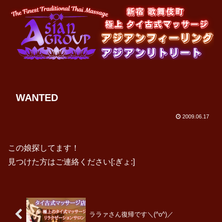
WANTED
2009.06.17
この娘探してます！
見つけた方はご連絡ください[:ぎょ:]
ララァさん復帰です＼(^o^)／