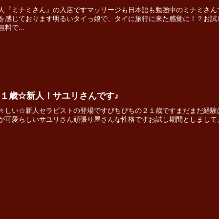
人『ミナミさん』の入店ですマッサージも日本語も勉強中のミナミさん
を感じております明るいタイっ娘で、タイに旅行に来た感覚に！？お試
無料で...
１歳☆新人！サユリさんです♪
々しい☆新人セラピストの登場ですぴちぴちの２１歳ですまだまだ経験
が可愛らしいサユリさん頑張り屋さんな性格ですお試し期間としまして