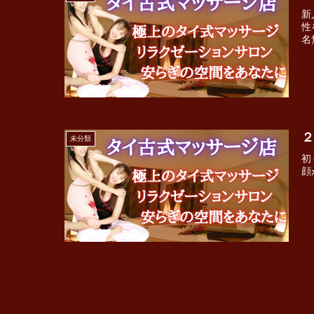
新
性
名
２
未分類
初
顔