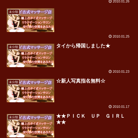
2010.01.26
未分類
2010.01.25
タイから帰国しました★
未分類
2010.01.23
☆新人写真指名無料☆
未分類
2010.01.17
★★ＰＩＣＫ ＵＰ ＧＩＲＬ
未分類
★★