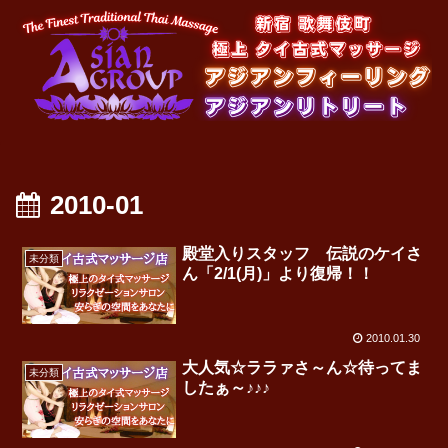
2010-01
殿堂入りスタッフ 伝説のケイさ
未分類
ん「2/1(月)」より復帰！！
2010.01.30
大人気☆ララァさ～ん☆待ってま
未分類
したぁ～♪♪♪