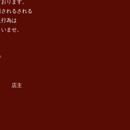
ております。
躇されるされる
良行為は
さいませ。
で
主