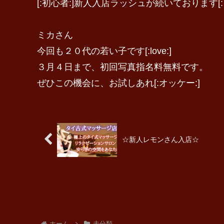
[:初心者:]新人入店ラッシュが続いております[:
ミカさん
今回も２０代の若い子です[:love:]
３月４日まで、初回写真指名料無料です。
ぜひこの機会に、お試しあれ[:オッケー:]
☆新人レモンさん入店☆
ホーム
未分類